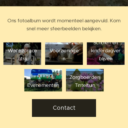
Ons fotoalbum wordt momenteel aangevuld. Kom
snel meer sfeerbeelden bekijken.
Scholen en
Woonzorgce
Voorzieninge
kinderdagver
ntra
n
blijven
Zorgboerderij
Evenementen
Tinteltuin
Contact